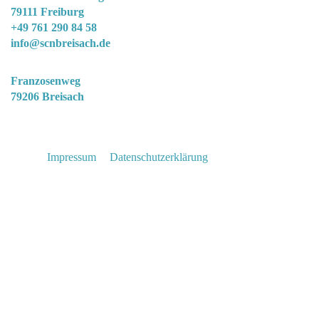
79111 Freiburg
+49 761 290 84 58
info@scnbreisach.de
Clubgelände
Franzosenweg
79206 Breisach
© Segel-Club „Nautic“ Breisach e. V. Copyright
2026 |
Impressum
|
Datenschutzerklärung