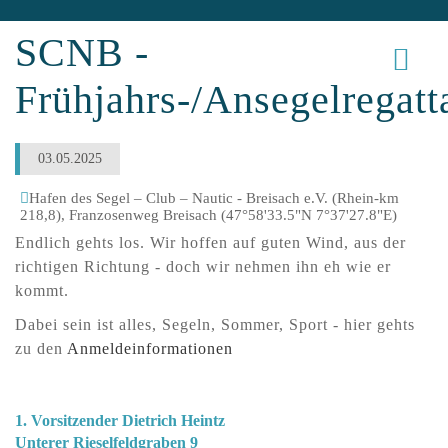
SCNB -
Frühjahrs-/Ansegelregatt
03.05.2025
Hafen des Segel – Club – Nautic - Breisach e.V. (Rhein-km
218,8), Franzosenweg Breisach (47°58'33.5"N 7°37'27.8"E)
Endlich gehts los. Wir hoffen auf guten Wind, aus der
richtigen Richtung - doch wir nehmen ihn eh wie er
kommt.
Dabei sein ist alles, Segeln, Sommer, Sport - hier gehts
zu den
Anmeldeinformationen
Segel-Club-„Nautic"-Breisach e.V.
1. Vorsitzender Dietrich Heintz
Unterer Rieselfeldgraben 9