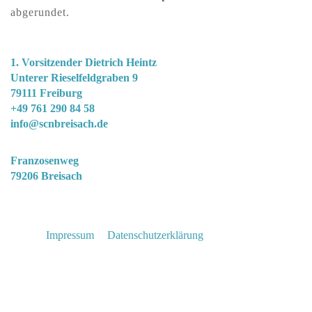
abgerundet.
Segel-Club-„Nautic"-Breisach e.V.
1. Vorsitzender Dietrich Heintz
Unterer Rieselfeldgraben 9
79111 Freiburg
+49 761 290 84 58
info@scnbreisach.de
Clubgelände
Franzosenweg
79206 Breisach
© Segel-Club „Nautic“ Breisach e. V. Copyright
2026 |
Impressum
|
Datenschutzerklärung